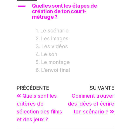
A
Quelles sont les étapes de
création de ton court-
métrage ?
1. Le scénario
2. Les images
3. Les vidéos
4. Le son
5. Le montage
6. L’envoi final
PRÉCÉDENTE
SUIVANTE
Quels sont les
Comment trouver
critères de
des idées et écrire
sélection des films
ton scénario ?
et des jeux ?