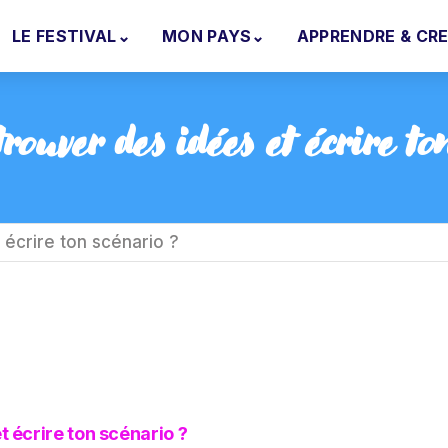
LE FESTIVAL
⌄
MON PAYS
⌄
APPRENDRE & CR
uver des idées et écrire to
écrire ton scénario ?
 écrire ton scénario ?