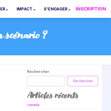
INSCRIPTION
EER
⌄
IMPACT
⌄
S'ENGAGER
⌄
n scénario ?
Rechercher
Rechercher
Articles récents
canada